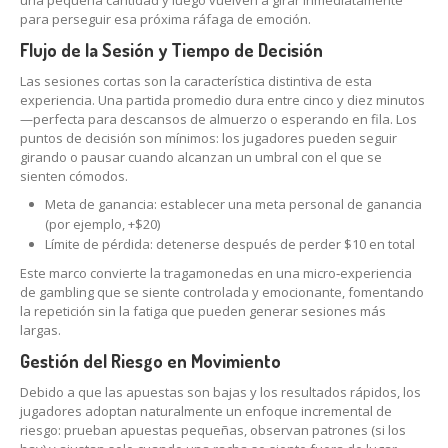
una pequeña cantidad y luego vuelven a girar inmediatamente
para perseguir esa próxima ráfaga de emoción.
Flujo de la Sesión y Tiempo de Decisión
Las sesiones cortas son la característica distintiva de esta
experiencia. Una partida promedio dura entre cinco y diez minutos
—perfecta para descansos de almuerzo o esperando en fila. Los
puntos de decisión son mínimos: los jugadores pueden seguir
girando o pausar cuando alcanzan un umbral con el que se
sienten cómodos.
Meta de ganancia: establecer una meta personal de ganancia
(por ejemplo, +$20)
Límite de pérdida: detenerse después de perder $10 en total
Este marco convierte la tragamonedas en una micro‑experiencia
de gambling que se siente controlada y emocionante, fomentando
la repetición sin la fatiga que pueden generar sesiones más
largas.
Gestión del Riesgo en Movimiento
Debido a que las apuestas son bajas y los resultados rápidos, los
jugadores adoptan naturalmente un enfoque incremental de
riesgo: prueban apuestas pequeñas, observan patrones (si los