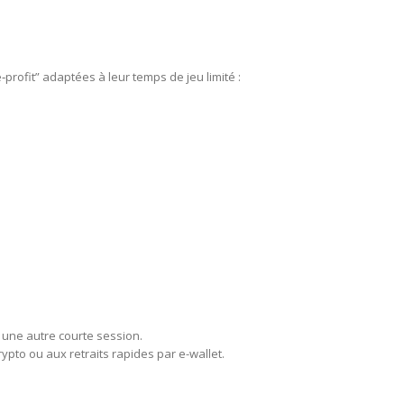
‑profit” adaptées à leur temps de jeu limité :
r une autre courte session.
rypto ou aux retraits rapides par e-wallet.