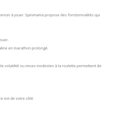
ommencer à jouer. Spinmama propose des fonctionnalités qui
ouer.
aline en marathon prolongé.
ble volatilité ou mises modestes à la roulette permettent de
e est de votre côté.