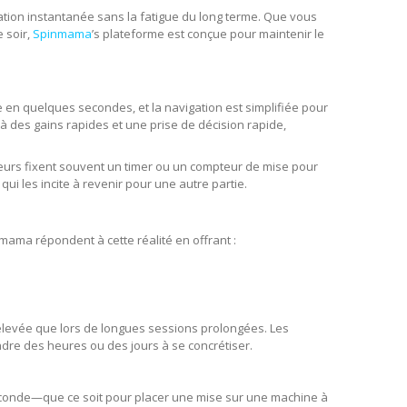
ation instantanée sans la fatigue du long terme. Que vous
 soir,
Spinmama
’s plateforme est conçue pour maintenir le
 en quelques secondes, et la navigation est simplifiée pour
à des gains rapides et une prise de décision rapide,
oueurs fixent souvent un timer ou un compteur de mise pour
i les incite à revenir pour une autre partie.
ama répondent à cette réalité en offrant :
s élevée que lors de longues sessions prolongées. Les
re des heures ou des jours à se concrétiser.
conde—que ce soit pour placer une mise sur une machine à