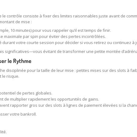
re le contrôle consiste à fixer des limites raisonnables juste avant de c
montant de mise :
le, 10 minutes) pour vous rappeler qu’il est temps de finir.
 maximale par spin pour éviter des pertes incontrôlées.
durant votre courte session pour décider si vous retirez ou continuez à j
ais significatives—vous évitant de transformer une petite montée d’adrén
iser le Rythme
disciplinée pour la taille de leur mise : petites mises sur des slots à fai
 le risque.
potentiel de pertes globales.
 de multiplier rapidement les opportunités de gains.
nt rapporter gros sur des slots à lignes de paiement élevées si la chanc
sser votre bankroll.
ité.