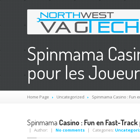
Spinmama Casino
pour les Joueur
Home Page
Uncategorized
Spinmama
Casino : Fun e
Spinmama
Casino : Fun en Fast-Track
| Author: |
No comments
| Categories:
Uncategori