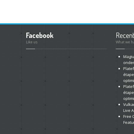
Facebook
Recen
Like us
What we ha
Magi
onde
Plate
étape 
optim
Plate
étape 
optim
Vulka
Live A
Free
O
Featu