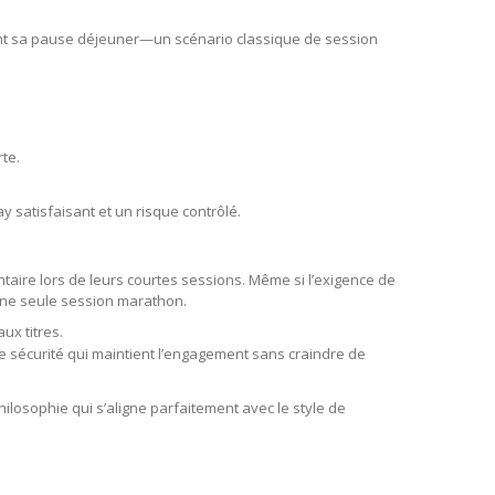
nt sa pause déjeuner—un scénario classique de session
rte.
 satisfaisant et un risque contrôlé.
ire lors de leurs courtes sessions. Même si l’exigence de
 une seule session marathon.
ux titres.
 sécurité qui maintient l’engagement sans craindre de
losophie qui s’aligne parfaitement avec le style de