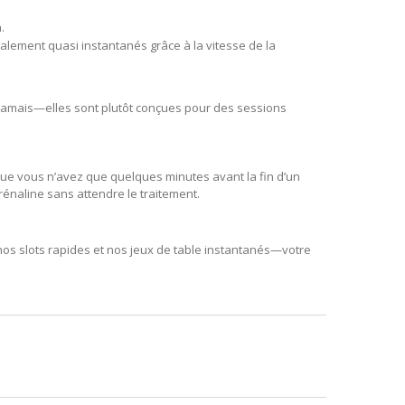
.
galement quasi instantanés grâce à la vitesse de la
t jamais—elles sont plutôt conçues pour des sessions
ue vous n’avez que quelques minutes avant la fin d’un
énaline sans attendre le traitement.
 nos slots rapides et nos jeux de table instantanés—votre