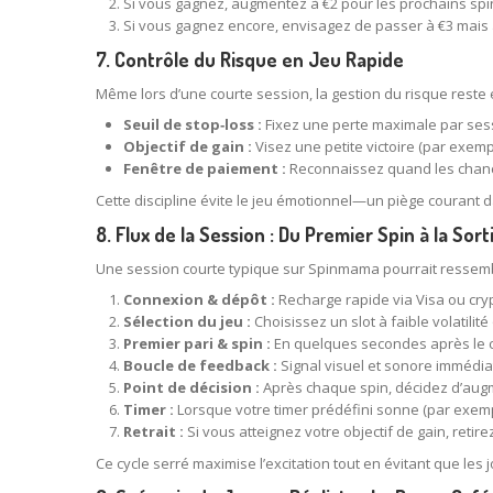
Si vous gagnez, augmentez à €2 pour les prochains spi
Si vous gagnez encore, envisagez de passer à €3 mais 
7. Contrôle du Risque en Jeu Rapide
Même lors d’une courte session, la gestion du risque reste es
Seuil de stop‑loss :
Fixez une perte maximale par sessi
Objectif de gain :
Visez une petite victoire (par exempl
Fenêtre de paiement :
Reconnaissez quand les chance
Cette discipline évite le jeu émotionnel—un piège courant d
8. Flux de la Session : Du Premier Spin à la Sort
Une session courte typique sur Spinmama pourrait ressembl
Connexion & dépôt :
Recharge rapide via Visa ou cryp
Sélection du jeu :
Choisissez un slot à faible volatilit
Premier pari & spin :
En quelques secondes après le ch
Boucle de feedback :
Signal visuel et sonore immédia
Point de décision :
Après chaque spin, décidez d’augme
Timer :
Lorsque votre timer prédéfini sonne (par exempl
Retrait :
Si vous atteignez votre objectif de gain, retir
Ce cycle serré maximise l’excitation tout en évitant que les