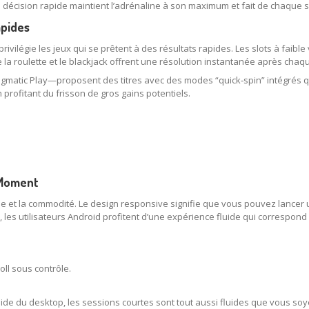
e de décision rapide maintient l’adrénaline à son maximum et fait de chaque
apides
ivilégie les jeux qui se prêtent à des résultats rapides. Les slots à faible
ue la roulette et le blackjack offrent une résolution instantanée après chaq
matic Play—proposent des titres avec des modes “quick‑spin” intégrés qui
 profitant du frisson de gros gains potentiels.
.
t Moment
e et la commodité. Le design responsive signifie que vous pouvez lancer 
es utilisateurs Android profitent d’une expérience fluide qui correspond à
ll sous contrôle.
apide du desktop, les sessions courtes sont tout aussi fluides que vous soy