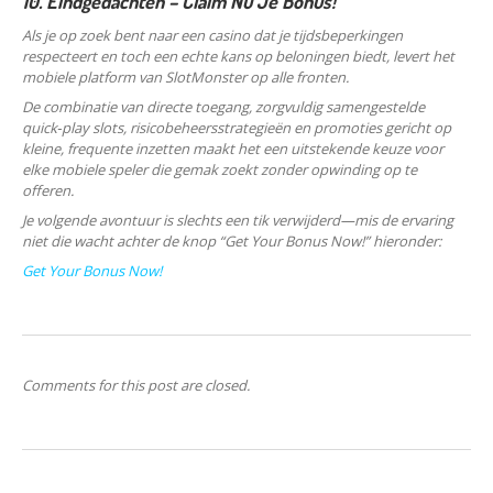
10. Eindgedachten – Claim Nu Je Bonus!
Als je op zoek bent naar een casino dat je tijdsbeperkingen
respecteert en toch een echte kans op beloningen biedt, levert het
mobiele platform van SlotMonster op alle fronten.
De combinatie van directe toegang, zorgvuldig samengestelde
quick‑play slots, risicobeheersstrategieën en promoties gericht op
kleine, frequente inzetten maakt het een uitstekende keuze voor
elke mobiele speler die gemak zoekt zonder opwinding op te
offeren.
Je volgende avontuur is slechts een tik verwijderd—mis de ervaring
niet die wacht achter de knop “Get Your Bonus Now!” hieronder:
Get Your Bonus Now!
Comments for this post are closed.