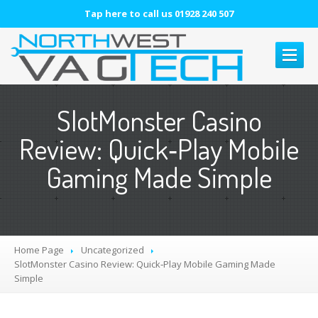
Tap here to call us 01928 240 507
HOME
SlotMonster Casino
ABOUT
US
Review: Quick‑Play Mobile
SERVICES
Gaming Made Simple
BLOG
CONTACT
US
Home Page
Uncategorized
SlotMonster
Casino Review: Quick‑Play Mobile Gaming Made
Simple