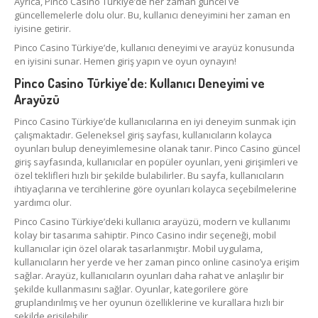
Ayrıca, Pinco Casino Türkiye’de her zaman güncel ve
güncellemelerle dolu olur. Bu, kullanıcı deneyimini her zaman en
iyisine getirir.
Pinco Casino Türkiye’de, kullanıcı deneyimi ve arayüz konusunda
en iyisini sunar. Hemen giriş yapın ve oyun oynayın!
Pinco Casino Türkiye’de: Kullanıcı Deneyimi ve
Arayüzü
Pinco Casino Türkiye’de kullanıcılarına en iyi deneyim sunmak için
çalışmaktadır. Geleneksel giriş sayfası, kullanıcıların kolayca
oyunları bulup deneyimlemesine olanak tanır. Pinco Casino güncel
giriş sayfasında, kullanıcılar en popüler oyunları, yeni girişimleri ve
özel teklifleri hızlı bir şekilde bulabilirler. Bu sayfa, kullanıcıların
ihtiyaçlarına ve tercihlerine göre oyunları kolayca seçebilmelerine
yardımcı olur.
Pinco Casino Türkiye’deki kullanıcı arayüzü, modern ve kullanımı
kolay bir tasarıma sahiptir. Pinco Casino indir seçeneği, mobil
kullanıcılar için özel olarak tasarlanmıştır. Mobil uygulama,
kullanıcıların her yerde ve her zaman pinco online casino’ya erişim
sağlar. Arayüz, kullanıcıların oyunları daha rahat ve anlaşılır bir
şekilde kullanmasını sağlar. Oyunlar, kategorilere göre
gruplandırılmış ve her oyunun özelliklerine ve kurallara hızlı bir
şekilde erişilebilir.