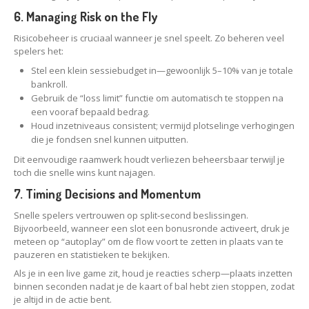
6. Managing Risk on the Fly
Risicobeheer is cruciaal wanneer je snel speelt. Zo beheren veel
spelers het:
Stel een klein sessiebudget in—gewoonlijk 5–10% van je totale
bankroll.
Gebruik de “loss limit” functie om automatisch te stoppen na
een vooraf bepaald bedrag.
Houd inzetniveaus consistent; vermijd plotselinge verhogingen
die je fondsen snel kunnen uitputten.
Dit eenvoudige raamwerk houdt verliezen beheersbaar terwijl je
toch die snelle wins kunt najagen.
7. Timing Decisions and Momentum
Snelle spelers vertrouwen op split‑second beslissingen.
Bijvoorbeeld, wanneer een slot een bonusronde activeert, druk je
meteen op “autoplay” om de flow voort te zetten in plaats van te
pauzeren en statistieken te bekijken.
Als je in een live game zit, houd je reacties scherp—plaats inzetten
binnen seconden nadat je de kaart of bal hebt zien stoppen, zodat
je altijd in de actie bent.