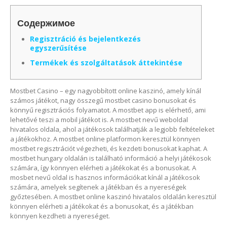
Содержимое
Regisztráció és bejelentkezés
egyszerűsítése
Termékek és szolgáltatások áttekintése
Mostbet Casino – egy nagyobbított online kaszinó, amely kínál
számos játékot, nagy összegű mostbet casino bonusokat és
könnyű regisztrációs folyamatot. A mostbet app is elérhető, ami
lehetővé teszi a mobil játékot is. A mostbet nevű weboldal
hivatalos oldala, ahol a játékosok találhatják a legjobb feltételeket
a játékokhoz. A mostbet online platformon keresztül könnyen
mostbet regisztrációt végezheti, és kezdeti bonusokat kaphat. A
mostbet hungary oldalán is található információ a helyi játékosok
számára, így könnyen elérheti a játékokat és a bonusokat. A
mosbet nevű oldal is hasznos információkat kínál a játékosok
számára, amelyek segítenek a játékban és a nyereségek
győztesében. A mostbet online kaszinó hivatalos oldalán keresztül
könnyen elérheti a játékokat és a bonusokat, és a játékban
könnyen kezdheti a nyereséget.