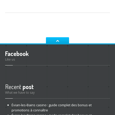
Facebook
Like us
Recent
post
What we have to say
Évian-les-Bains
casino : guide complet des bonus et
promotions à connaître