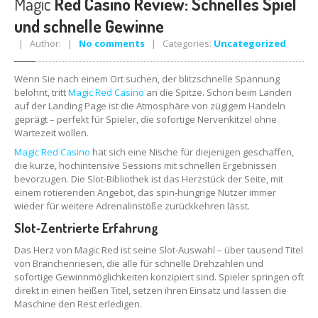
Magic
Red Casino Review: Schnelles Spiel
und schnelle Gewinne
| Author: |
No comments
| Categories:
Uncategorized
Wenn Sie nach einem Ort suchen, der blitzschnelle Spannung
belohnt, tritt
Magic Red Casino
an die Spitze. Schon beim Landen
auf der Landing Page ist die Atmosphäre von zügigem Handeln
geprägt – perfekt für Spieler, die sofortige Nervenkitzel ohne
Wartezeit wollen.
Magic Red Casino
hat sich eine Nische für diejenigen geschaffen,
die kurze, hochintensive Sessions mit schnellen Ergebnissen
bevorzugen. Die Slot‑Bibliothek ist das Herzstück der Seite, mit
einem rotierenden Angebot, das spin‑hungrige Nutzer immer
wieder für weitere Adrenalinstöße zurückkehren lässt.
Slot‑Zentrierte Erfahrung
Das Herz von Magic Red ist seine Slot-Auswahl – über tausend Titel
von Branchenriesen, die alle für schnelle Drehzahlen und
sofortige Gewinnmöglichkeiten konzipiert sind. Spieler springen oft
direkt in einen heißen Titel, setzen ihren Einsatz und lassen die
Maschine den Rest erledigen.