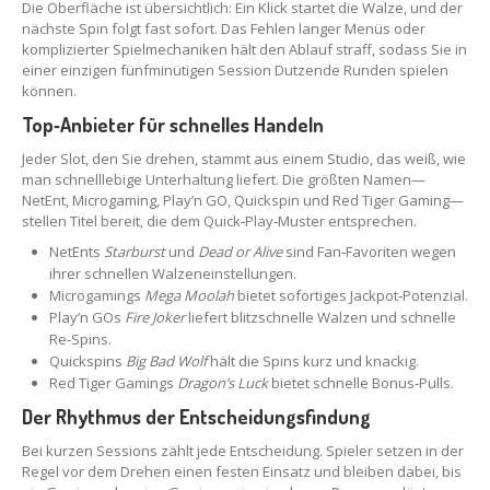
Die Oberfläche ist übersichtlich: Ein Klick startet die Walze, und der
nächste Spin folgt fast sofort. Das Fehlen langer Menüs oder
komplizierter Spielmechaniken hält den Ablauf straff, sodass Sie in
einer einzigen fünfminütigen Session Dutzende Runden spielen
können.
Top‑Anbieter für schnelles Handeln
Jeder Slot, den Sie drehen, stammt aus einem Studio, das weiß, wie
man schnelllebige Unterhaltung liefert. Die größten Namen—
NetEnt, Microgaming, Play’n GO, Quickspin und Red Tiger Gaming—
stellen Titel bereit, die dem Quick‑Play‑Muster entsprechen.
NetEnts
Starburst
und
Dead or Alive
sind Fan‑Favoriten wegen
ihrer schnellen Walzeneinstellungen.
Microgamings
Mega Moolah
bietet sofortiges Jackpot‑Potenzial.
Play’n GOs
Fire Joker
liefert blitzschnelle Walzen und schnelle
Re‑Spins.
Quickspins
Big Bad Wolf
hält die Spins kurz und knackig.
Red Tiger Gamings
Dragon’s Luck
bietet schnelle Bonus‑Pulls.
Der Rhythmus der Entscheidungsfindung
Bei kurzen Sessions zählt jede Entscheidung. Spieler setzen in der
Regel vor dem Drehen einen festen Einsatz und bleiben dabei, bis