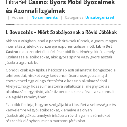
LibraBet
Casino: Gyors Mobil Győzelmek
és Azonnali Izgalmak
| Author: |
No comments
| Categories:
Uncategorized
1. Bevezetés – Miért Szabályoznak a Rövid Játékok
Abban a világban, ahol a percek óráknak tűnnek, a gyors, magas
intenzitású játékok vonzereje exponenciálisan nőtt.
LibraBet
Casino
ezt a trendet öleli fel, és mobil-first élményt kínál, amely
jutalmazza a játékosokat, akik gyors spinre vagy gyors asztali
játékra ugranak be.
Gondolj csak egy tipikus hétköznap esti pillanatra: böngészed a
telefonodat, híreket vagy kedvenc műsort nézegetsz, majd
észreveszel egy villogó értesítést a kaszinó alkalmazásból.
Ahelyett, hogy hosszú maratonra vállalkoznál, megnyitod az
alkalmazást egy rövid, akár tíz perces szesszióra – az azonnali
kielégülés reményében.
Ez a cikk feltárja, hogyan szolgálja ki a LibraBet a sebességre és
kényelemre vágyó játékosokat, kiemelve az olyan
játékstratégiákat, amelyek inkább a rövid izgalmi szüneteket
részesítik előnyben, mint a maratoni játékokat.