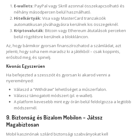
E‑wallets:
PayPal vagy Skrill azonnal összekapcsolható és
néhány másodpercen belül használható.
Hitelkártyák:
Visa vagy MasterCard tranzakciók
automatikusan jóváhagyásra kerülnek kis összegeknél.
Kriptovaluták:
Bitcoin vagy Ethereum átutalások perceken
belül rögzítésre kerülnek a blokkláncon.
Az, hogy bármikor gyorsan finanszírozhatod a számládat, azt
jelenti, hogy soha nem maradsz ki a játékból – csak koppints,
erősítsd meg, és spinelj.
Kivonás Egyszerűen
Ha befejezted a szessziót és gyorsan ki akarod venni a
nyereményed:
Válaszd a “Withdraw” lehetőséget a műszerfalon.
Válassz támogatott módszert (pl. e‑wallet).
A platform kevesebb mint egy órán belül feldolgozza a legtöbb
módszernél.
9. Biztonság és Bizalom Mobilon – Játssz
Magabiztosan
Mobil kaszinónak szilárd biztonsági szabványokat kell