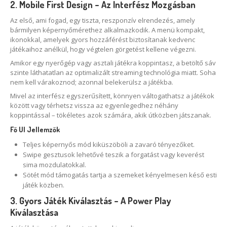
2. Mobile First Design – Az Interfész Mozgásban
Az első, ami fogad, egy tiszta, reszponzív elrendezés, amely
bármilyen képernyőmérethez alkalmazkodik. A menü kompakt,
ikonokkal, amelyek gyors hozzáférést biztosítanak kedvenc
játékaihoz anélkül, hogy végtelen görgetést kellene végezni.
Amikor egy nyerőgép vagy asztali játékra koppintasz, a betöltő sáv
szinte láthatatlan az optimalizált streaming technológia miatt. Soha
nem kell várakoznod; azonnal belekerülsz a játékba.
Mivel az interfész egyszerűsített, könnyen váltogathatsz a játékok
között vagy térhetsz vissza az egyenlegedhez néhány
koppintással – tökéletes azok számára, akik útközben játszanak.
Fő UI Jellemzők
Teljes képernyős mód kiküszöböli a zavaró tényezőket.
Swipe gesztusok lehetővé teszik a forgatást vagy keverést
sima mozdulatokkal.
Sötét mód támogatás tartja a szemeket kényelmesen késő esti
játék közben.
3. Gyors Játék Kiválasztás – A Power Play
Kiválasztása