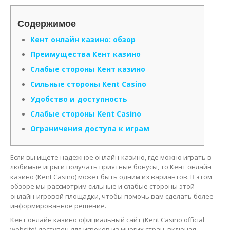
Содержимое
Кент онлайн казино: обзор
Преимущества Кент казино
Слабые стороны Кент казино
Сильные стороны Kent Casino
Удобство и доступность
Слабые стороны Kent Casino
Ограничения доступа к играм
Если вы ищете надежное онлайн-казино, где можно играть в
любимые игры и получать приятные бонусы, то Кент онлайн
казино (Kent Casino) может быть одним из вариантов. В этом
обзоре мы рассмотрим сильные и слабые стороны этой
онлайн-игровой площадки, чтобы помочь вам сделать более
информированное решение.
Кент онлайн казино официальный сайт (Kent Casino official
website) доступен для игроков из многих стран, включая