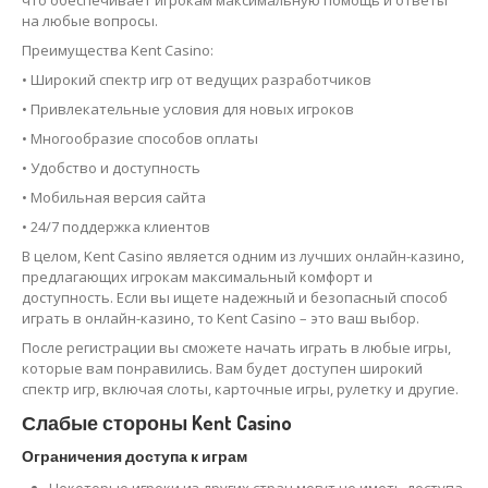
что обеспечивает игрокам максимальную помощь и ответы
на любые вопросы.
Преимущества Kent Casino:
• Широкий спектр игр от ведущих разработчиков
• Привлекательные условия для новых игроков
• Многообразие способов оплаты
• Удобство и доступность
• Мобильная версия сайта
• 24/7 поддержка клиентов
В целом, Kent Casino является одним из лучших онлайн-казино,
предлагающих игрокам максимальный комфорт и
доступность. Если вы ищете надежный и безопасный способ
играть в онлайн-казино, то Kent Casino – это ваш выбор.
После регистрации вы сможете начать играть в любые игры,
которые вам понравились. Вам будет доступен широкий
спектр игр, включая слоты, карточные игры, рулетку и другие.
Слабые стороны Kent Casino
Ограничения доступа к играм