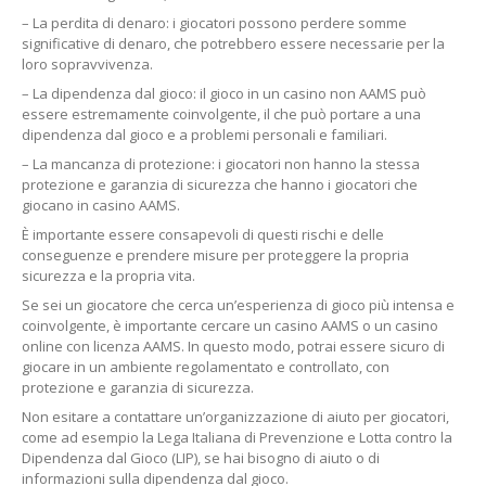
– La perdita di denaro: i giocatori possono perdere somme
significative di denaro, che potrebbero essere necessarie per la
loro sopravvivenza.
– La dipendenza dal gioco: il gioco in un casino non AAMS può
essere estremamente coinvolgente, il che può portare a una
dipendenza dal gioco e a problemi personali e familiari.
– La mancanza di protezione: i giocatori non hanno la stessa
protezione e garanzia di sicurezza che hanno i giocatori che
giocano in casino AAMS.
È importante essere consapevoli di questi rischi e delle
conseguenze e prendere misure per proteggere la propria
sicurezza e la propria vita.
Se sei un giocatore che cerca un’esperienza di gioco più intensa e
coinvolgente, è importante cercare un casino AAMS o un casino
online con licenza AAMS. In questo modo, potrai essere sicuro di
giocare in un ambiente regolamentato e controllato, con
protezione e garanzia di sicurezza.
Non esitare a contattare un’organizzazione di aiuto per giocatori,
come ad esempio la Lega Italiana di Prevenzione e Lotta contro la
Dipendenza dal Gioco (LIP), se hai bisogno di aiuto o di
informazioni sulla dipendenza dal gioco.