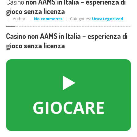
Casino
non AAMS in Italia – esperienza di
gioco senza licenza
| Author: |
No comments
| Categories:
Uncategorized
Casino non AAMS in Italia – esperienza di
gioco senza licenza
▶️
GIOCARE