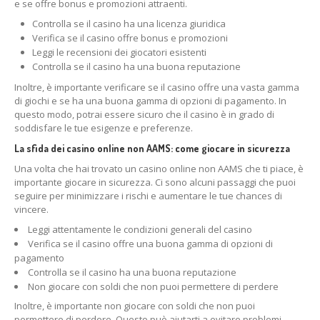
e se offre bonus e promozioni attraenti.
Controlla se il casino ha una licenza giuridica
Verifica se il casino offre bonus e promozioni
Leggi le recensioni dei giocatori esistenti
Controlla se il casino ha una buona reputazione
Inoltre, è importante verificare se il casino offre una vasta gamma
di giochi e se ha una buona gamma di opzioni di pagamento. In
questo modo, potrai essere sicuro che il casino è in grado di
soddisfare le tue esigenze e preferenze.
La sfida dei casino online non AAMS: come giocare in sicurezza
Una volta che hai trovato un casino online non AAMS che ti piace, è
importante giocare in sicurezza. Ci sono alcuni passaggi che puoi
seguire per minimizzare i rischi e aumentare le tue chances di
vincere.
Leggi attentamente le condizioni generali del casino
Verifica se il casino offre una buona gamma di opzioni di
pagamento
Controlla se il casino ha una buona reputazione
Non giocare con soldi che non puoi permettere di perdere
Inoltre, è importante non giocare con soldi che non puoi
permettere di perdere. Questo può aiutarti a evitare problemi