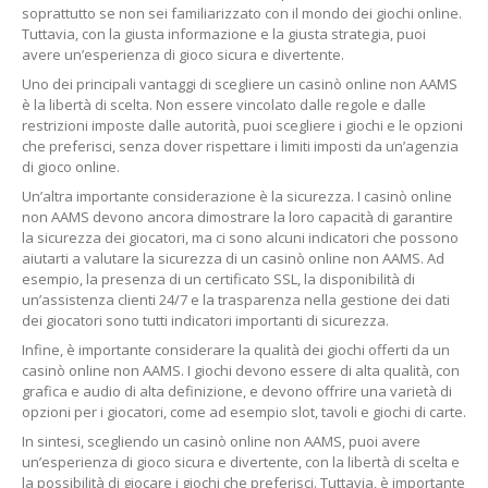
soprattutto se non sei familiarizzato con il mondo dei giochi online.
Tuttavia, con la giusta informazione e la giusta strategia, puoi
avere un’esperienza di gioco sicura e divertente.
Uno dei principali vantaggi di scegliere un casinò online non AAMS
è la libertà di scelta. Non essere vincolato dalle regole e dalle
restrizioni imposte dalle autorità, puoi scegliere i giochi e le opzioni
che preferisci, senza dover rispettare i limiti imposti da un’agenzia
di gioco online.
Un’altra importante considerazione è la sicurezza. I casinò online
non AAMS devono ancora dimostrare la loro capacità di garantire
la sicurezza dei giocatori, ma ci sono alcuni indicatori che possono
aiutarti a valutare la sicurezza di un casinò online non AAMS. Ad
esempio, la presenza di un certificato SSL, la disponibilità di
un’assistenza clienti 24/7 e la trasparenza nella gestione dei dati
dei giocatori sono tutti indicatori importanti di sicurezza.
Infine, è importante considerare la qualità dei giochi offerti da un
casinò online non AAMS. I giochi devono essere di alta qualità, con
grafica e audio di alta definizione, e devono offrire una varietà di
opzioni per i giocatori, come ad esempio slot, tavoli e giochi di carte.
In sintesi, scegliendo un casinò online non AAMS, puoi avere
un’esperienza di gioco sicura e divertente, con la libertà di scelta e
la possibilità di giocare i giochi che preferisci. Tuttavia, è importante