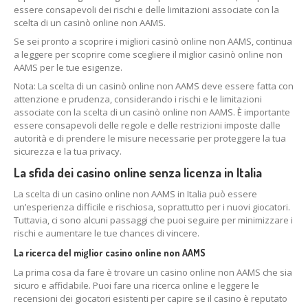
essere consapevoli dei rischi e delle limitazioni associate con la
scelta di un casinò online non AAMS.
Se sei pronto a scoprire i migliori casinò online non AAMS, continua
a leggere per scoprire come scegliere il miglior casinò online non
AAMS per le tue esigenze.
Nota: La scelta di un casinò online non AAMS deve essere fatta con
attenzione e prudenza, considerando i rischi e le limitazioni
associate con la scelta di un casinò online non AAMS. È importante
essere consapevoli delle regole e delle restrizioni imposte dalle
autorità e di prendere le misure necessarie per proteggere la tua
sicurezza e la tua privacy.
La sfida dei casino online senza licenza in Italia
La scelta di un casino online non AAMS in Italia può essere
un’esperienza difficile e rischiosa, soprattutto per i nuovi giocatori.
Tuttavia, ci sono alcuni passaggi che puoi seguire per minimizzare i
rischi e aumentare le tue chances di vincere.
La ricerca del miglior casino online non AAMS
La prima cosa da fare è trovare un casino online non AAMS che sia
sicuro e affidabile. Puoi fare una ricerca online e leggere le
recensioni dei giocatori esistenti per capire se il casino è reputato