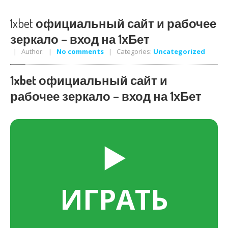
1xbet
официальный сайт и рабочее
зеркало – вход на 1хБет
| Author: |
No comments
| Categories:
Uncategorized
1xbet официальный сайт и
рабочее зеркало – вход на 1хБет
▶️
ИГРАТЬ