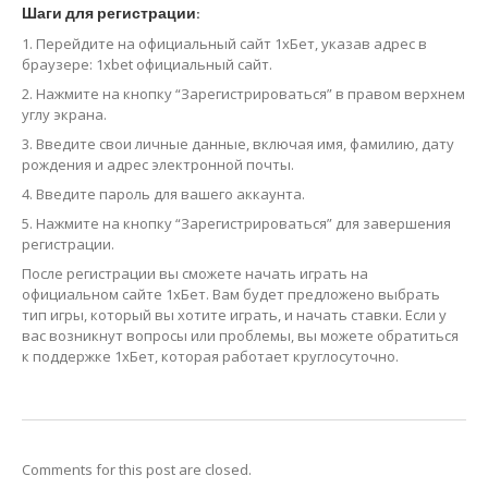
Шаги для регистрации:
1. Перейдите на официальный сайт 1хБет, указав адрес в
браузере: 1xbet официальный сайт.
2. Нажмите на кнопку “Зарегистрироваться” в правом верхнем
углу экрана.
3. Введите свои личные данные, включая имя, фамилию, дату
рождения и адрес электронной почты.
4. Введите пароль для вашего аккаунта.
5. Нажмите на кнопку “Зарегистрироваться” для завершения
регистрации.
После регистрации вы сможете начать играть на
официальном сайте 1хБет. Вам будет предложено выбрать
тип игры, который вы хотите играть, и начать ставки. Если у
вас возникнут вопросы или проблемы, вы можете обратиться
к поддержке 1хБет, которая работает круглосуточно.
Comments for this post are closed.