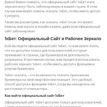
Важно! Важно помнить, что официальный сайт 1хБет и его
зеркало могут быть заблокированы в вашей стране. В этом
случае вам может помочь скачать 1хБет, чтобы иметь доступ
к ресурсу.
Также мы рассмотрим, как скачать 1хБет и как это может
помочь вам играть в онлайн-казино, даже если официальный
сайт заблокирован.
1хБет: Официальный Сайт и Рабочее Зеркало
Если вы ищете официальный сайт 1хБет, то вам нужно знать,
что он доступен только для пользователей, которые
проживают в странах, где букмекерская деятельность
разрешена. В противном случае, вам придется использовать
рабочее зеркало 1хБет, чтобы иметь доступ к функциям и
услугам букмекера.
1хБет скачать – это возможность скачать приложение
букмекера на свой смартфон или планшет. Это удобный
способ доступа к функциям 1хБет, когда вы находитесь на
расстоянии от компьютера.
Как найти официальный сайт 1хБет
Официальный сайт 1хБет доступен только для пользователей,
которые проживают в странах, где букмекерская