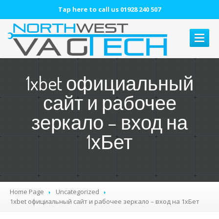
Tap here to call us 01928 240 507
HOME
1xbet официальный
ABOUT
US
сайт и рабочее
SERVICES
зеркало – вход на
BLOG
1хБет
CONTACT
US
Home Page
Uncategorized
1xbet
официальный сайт и рабочее зеркало – вход на 1хБет