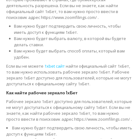
деятельность разрешена. Если вы не знаете, как найти
официальный сайт 1хБет, то вам нужно просто ввести в
поисковик адрес https://www.zoomfilings.com/ .
Вам нужно будет подтвердить свою личность, чтобы
иметь доступ к функциям 1хБет.
Вам нужно будет выбрать валюту, в которой вы будете
делать ставки.
Вам нужно будет выбрать способ оплаты, который вам
удобен.
Если вы не можете
1xbet сайт
найти официальный сайт 1хБет,
то вам нужно использовать рабочее зеркало 1хБет. Рабочее
зеркало 1хБет доступно для пользователей, которые не могут
доступаться к официальному сайту 1хБет.
Как найти рабочее зеркало 1хБет
Рабочее зеркало 1хБет доступно для пользователей, которые
не могут доступаться к официальному сайту 1хБет. Если вы не
знаете, как найти рабочее зеркало 1хБет, то вам нужно
просто ввести в поисковик адрес https://www.zoomfilings.com/ .
Вам нужно будет подтвердить свою личность, чтобы иметь
доступ к функциям 1хБет.