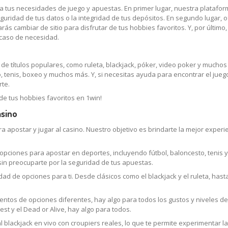
a tus necesidades de juego y apuestas. En primer lugar, nuestra plataform
seguridad de tus datos o la integridad de tus depósitos. En segundo lugar
rás cambiar de sitio para disfrutar de tus hobbies favoritos. Y, por último
 caso de necesidad.
 de títulos populares, como ruleta, blackjack, póker, video poker y muc
, tenis, boxeo y muchos más. Y, si necesitas ayuda para encontrar el jue
rte.
de tus hobbies favoritos en 1win!
asino
apostar y jugar al casino. Nuestro objetivo es brindarte la mejor experi
opciones para apostar en deportes, incluyendo fútbol, baloncesto, teni
o sin preocuparte por la seguridad de tus apuestas.
dad de opciones para ti. Desde clásicos como el blackjack y el ruleta, ha
entos de opciones diferentes, hay algo para todos los gustos y niveles de
t y el Dead or Alive, hay algo para todos.
al blackjack en vivo con croupiers reales, lo que te permite experimentar