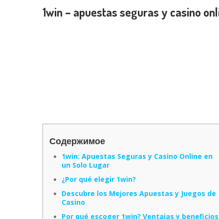
1win – apuestas seguras y casino onl
Содержимое
1win: Apuestas Seguras y Casino Online en
un Solo Lugar
¿Por qué elegir 1win?
Descubre los Mejores Apuestas y Juegos de
Casino
Por qué escoger 1win? Ventajas y beneficios