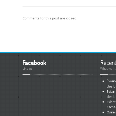
Comments for this post are closed.
Facebook
Recen
Like us
What we ha
Évian
des b
Évian
des b
1xbet
Camer
Олим