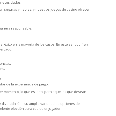
s necesidades.
n seguras y fiables, y nuestros juegos de casino ofrecen
 manera responsable.
el éxito en la mayoría de los casos. En este sentido, 1win
mercado.
encias.
res.
a.
tar de la experiencia de juego.
uier momento, lo que es ideal para aquellos que desean
 divertida. Con su amplia variedad de opciones de
elente elección para cualquier jugador.