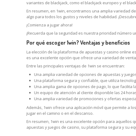
variantes de blackjack, como el blackjack europeo y el bl
En resumen, en 1win, encontramos una amplia variedad de o
algo para todos los gustos y niveles de habilidad. ¡Descub
¡Comienza a jugar ahora!
¡Recuerda que la seguridad es nuestra prioridad número uno
Por qué escoger 1win? Ventajas y beneficios
La elección de la plataforma de apuestas y casino online es
es una excelente opción que ofrece una variedad de ventaj
Entre las principales ventajas de 1win se encuentran:
Una amplia variedad de opciones de apuestas y juegos 
Una plataforma segura y confiable, que utiliza tecnolo
Una amplia gama de opciones de pago, lo que facilita la
Un equipo de atención al cliente disponible las 24 hora
Una amplia variedad de promociones y ofertas especial
Además, 1win ofrece una aplicación móvil que permite a los
jugar en el camino o en el descanso.
En resumen, 1win es una excelente opción para aquellos qu
apuestas y juegos de casino, su plataforma segura y su equi