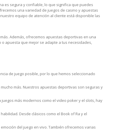
a es segura y confiable, lo que significa que puedes
, ofrecemos una variedad de juegos de casino y apuestas
, nuestro equipo de atención al cliente está disponible las
hos más. Además, ofrecemos apuestas deportivas en una
go o apuesta que mejor se adapte a tus necesidades,
encia de juego posible, por lo que hemos seleccionado
s y mucho más. Nuestros apuestas deportivas son seguras y
sta juegos más modernos como el video poker y el slots, hay
 habilidad. Desde clásicos como el Book of Ra y el
 la emoción del juego en vivo. También ofrecemos varias